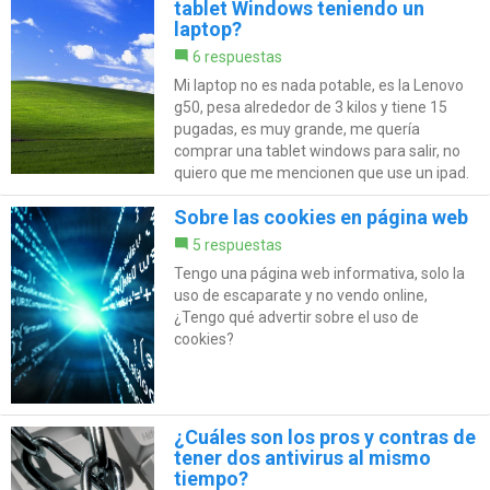
tablet Windows teniendo un
laptop?
6 respuestas
Mi laptop no es nada potable, es la Lenovo
g50, pesa alrededor de 3 kilos y tiene 15
pugadas, es muy grande, me quería
comprar una tablet windows para salir, no
quiero que me mencionen que use un ipad.
Sobre las cookies en página web
5 respuestas
Tengo una página web informativa, solo la
uso de escaparate y no vendo online,
¿Tengo qué advertir sobre el uso de
cookies?
¿Cuáles son los pros y contras de
tener dos antivirus al mismo
tiempo?