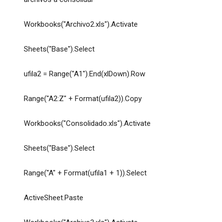
Workbooks("Archivo2.xls").Activate
Sheets("Base").Select
ufila2 = Range("A1").End(xlDown).Row
Range("A2:Z" + Format(ufila2)).Copy
Workbooks("Consolidado.xls").Activate
Sheets("Base").Select
Range("A" + Format(ufila1 + 1)).Select
ActiveSheet.Paste