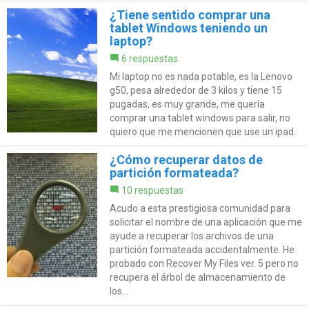
¿Tiene sentido comprar una
tablet Windows teniendo un
laptop?
6 respuestas
Mi laptop no es nada potable, es la Lenovo
g50, pesa alrededor de 3 kilos y tiene 15
pugadas, es muy grande, me quería
comprar una tablet windows para salir, no
quiero que me mencionen que use un ipad.
¿Cómo recuperar datos de
partición formateada?
10 respuestas
Acudo a esta prestigiosa comunidad para
solicitar el nombre de una aplicación que me
ayude a recuperar los archivos de una
partición formateada accidentalmente. He
probado con Recover My Files ver. 5 pero no
recupera el árbol de almacenamiento de
los...