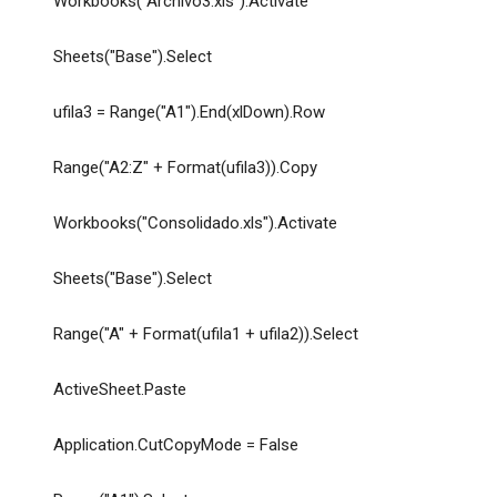
Workbooks("Archivo3.xls").Activate
Sheets("Base").Select
ufila3 = Range("A1").End(xlDown).Row
Range("A2:Z" + Format(ufila3)).Copy
Workbooks("Consolidado.xls").Activate
Sheets("Base").Select
Range("A" + Format(ufila1 + ufila2)).Select
ActiveSheet.Paste
Application.CutCopyMode = False