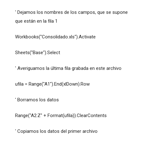
' Dejamos los nombres de los campos, que se supone
que están en la fila 1
Workbooks("Consolidado.xls").Activate
Sheets("Base").Select
' Averiguamos la última fila grabada en este archivo
ufila = Range("A1").End(xlDown).Row
' Borramos los datos
Range("A2:Z" + Format(ufila)).ClearContents
' Copiamos los datos del primer archivo