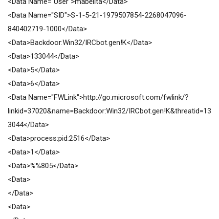
<Data Name="User">mabelita</Data>
<Data Name="SID">S-1-5-21-1979507854-2268047096-
840402719-1000</Data>
<Data>Backdoor:Win32/IRCbot.gen!K</Data>
<Data>133044</Data>
<Data>5</Data>
<Data>6</Data>
<Data Name="FWLink">http://go.microsoft.com/fwlink/?
linkid=37020&name=Backdoor:Win32/IRCbot.gen!K&threatid=13
3044</Data>
<Data>process:pid:2516</Data>
<Data>1</Data>
<Data>%%805</Data>
<Data>
</Data>
<Data>