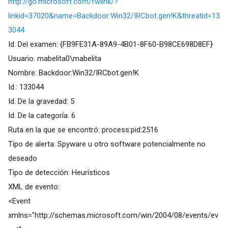
http://go.microsoft.com/fwlink/?
linkid=37020&name=Backdoor:Win32/IRCbot.gen!K&threatid=13
3044
Id. Del examen: {FB9FE31A-89A9-4B01-8F60-B98CE698D8EF}
Usuario: mabelita0\mabelita
Nombre: Backdoor:Win32/IRCbot.gen!K
Id.: 133044
Id. De la gravedad: 5
Id. De la categoría: 6
Ruta en la que se encontró: process:pid:2516
Tipo de alerta: Spyware u otro software potencialmente no
deseado
Tipo de detección: Heurísticos
XML de evento:
<Event
xmlns="
http://schemas.microsoft.com/win/2004/08/events/ev