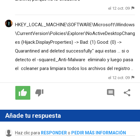
el 12 oct. 09
HKEY_LOCAL_MACHINE\SOFTWARE\Microsoft\Windows
\CurrentVersion\Policies\Explorer\NoActiveDesktopChang
es (Hijack.DisplayProperties) -> Bad: (1) Good: (0) ->
Quarantined and deleted successfully." aqui estas ... si o
detecto el -squared_Anti-Malware eliminalo y luego pasa
el ccleaner para limpiara todos los archivos del registro ..
el 12 oct. 09
Añade tu respuesta
Haz clic para
RESPONDER
o
PEDIR MÁS INFORMACIÓN