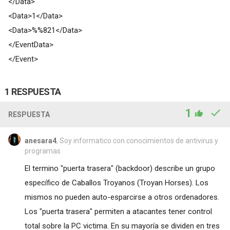
</Data>
<Data>1</Data>
<Data>%%821</Data>
</EventData>
</Event>
1 RESPUESTA
1
RESPUESTA
anesara4
, Soy informatico con conocimientos de antivirus y
programas
El termino "puerta trasera" (backdoor) describe un grupo
específico de Caballos Troyanos (Troyan Horses). Los
mismos no pueden auto-esparcirse a otros ordenadores.
Los "puerta trasera" permiten a atacantes tener control
total sobre la PC victima. En su mayoría se dividen en tres