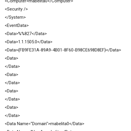
<Computer>mabelita0</Computer>
<Security />
</System>
<EventData>
<Data>%%827</Data>
<Data>1.1.1505.0</Data>
<Data>{FB9FE31A-89A9-4B01-8F60-B98CE698D8EF}</Data>
<Data>
</Data>
<Data>
</Data>
<Data>
</Data>
<Data>
</Data>
<Data Name="Domain">mabelita0</Data>