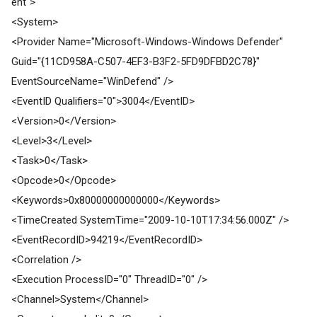
ent
">
<System>
<Provider Name="Microsoft-Windows-Windows Defender"
Guid="{11CD958A-C507-4EF3-B3F2-5FD9DFBD2C78}"
EventSourceName="WinDefend" />
<EventID Qualifiers="0">3004</EventID>
<Version>0</Version>
<Level>3</Level>
<Task>0</Task>
<Opcode>0</Opcode>
<Keywords>0x80000000000000</Keywords>
<TimeCreated SystemTime="2009-10-10T17:34:56.000Z" />
<EventRecordID>94219</EventRecordID>
<Correlation />
<Execution ProcessID="0" ThreadID="0" />
<Channel>System</Channel>