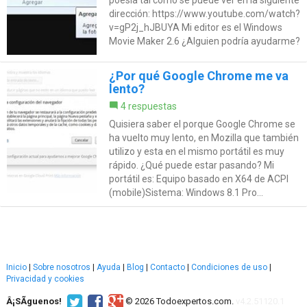
poesía tal como se puede ver en la siguiente
dirección: https://www.youtube.com/watch?
v=gP2j_hJBUYA Mi editor es el Windows
Movie Maker 2.6 ¿Alguien podría ayudarme?
¿Por qué Google Chrome me va
lento?
4 respuestas
Quisiera saber el porque Google Chrome se
ha vuelto muy lento, en Mozilla que también
utilizo y esta en el mismo portátil es muy
rápido. ¿Qué puede estar pasando? Mi
portátil es: Equipo basado en X64 de ACPI
(mobile)Sistema: Windows 8.1 Pro...
Inicio
|
Sobre nosotros
|
Ayuda
|
Blog
|
Contacto
|
Condiciones de uso
|
Privacidad y cookies
Â¡SÃ­guenos!
© 2026 Todoexpertos.com.
v4.2.51120.1