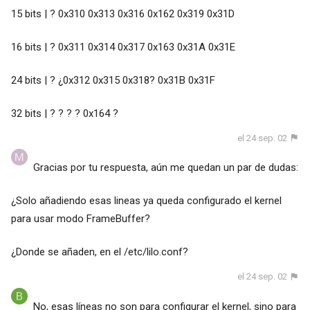
15 bits | ? 0x310 0x313 0x316 0x162 0x319 0x31D
16 bits | ? 0x311 0x314 0x317 0x163 0x31A 0x31E
24 bits | ? ¿0x312 0x315 0x318? 0x31B 0x31F
32 bits | ? ? ? ? 0x164 ?
el 24 sep. 02
Gracias por tu respuesta, aún me quedan un par de dudas:
¿Solo añadiendo esas lineas ya queda configurado el kernel
para usar modo FrameBuffer?
¿Donde se añaden, en el /etc/lilo.conf?
el 24 sep. 02
No, esas líneas no son para configurar el kernel, sino para