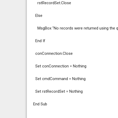
rstRecordSet.Close
Else
MsgBox "No records were returned using th
End If
conConnection.Close
Set conConnection = Nothing
Set cmdCommand = Nothing
Set rstRecordSet = Nothing
End Sub