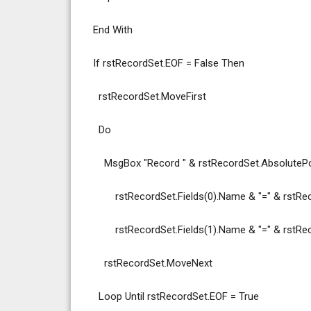
End With
If rstRecordSet.EOF = False Then
rstRecordSet.MoveFirst
Do
MsgBox "Record " & rstRecordSet.AbsolutePosi
rstRecordSet.Fields(0).Name & "=" & rstRecor
rstRecordSet.Fields(1).Name & "=" & rstReco
rstRecordSet.MoveNext
Loop Until rstRecordSet.EOF = True