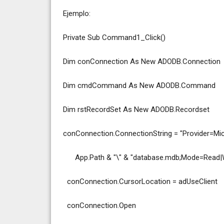
Ejemplo:
Private Sub Command1_Click()
Dim conConnection As New ADODB.Connection
Dim cmdCommand As New ADODB.Command
Dim rstRecordSet As New ADODB.Recordset
conConnection.ConnectionString = "Provider=Mic
App.Path & "\" & "database.mdb;Mode=Read|W
conConnection.CursorLocation = adUseClient
conConnection.Open