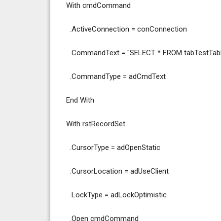
With cmdCommand
.ActiveConnection = conConnection
.CommandText = "SELECT * FROM tabTestTabl
.CommandType = adCmdText
End With
With rstRecordSet
.CursorType = adOpenStatic
.CursorLocation = adUseClient
.LockType = adLockOptimistic
.Open cmdCommand