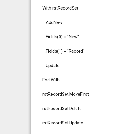
With rstRecordSet
.AddNew
.Fields(0) = "New"
.Fields(1) = "Record"
.Update
End With
rstRecordSet.MoveFirst
rstRecordSet.Delete
rstRecordSet.Update