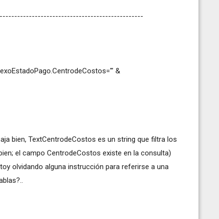
--------------------------------------------------
nexoEstadoPago.CentrodeCostos='" &
ja bien, TextCentrodeCostos es un string que filtra los
a bien; el campo CentrodeCostos existe en la consulta)
y olvidando alguna instrucción para referirse a una
ablas?..