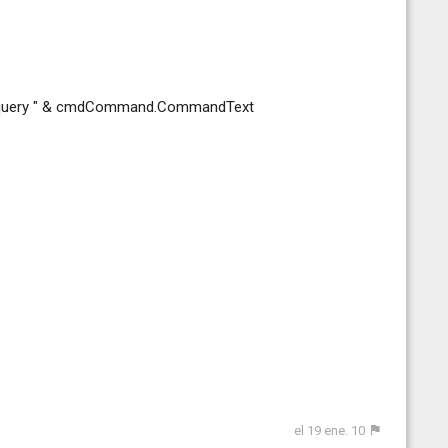
e query " & cmdCommand.CommandText
el 19 ene. 10