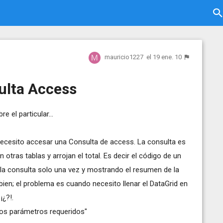
mauricio1227
el 19 ene. 10
ulta Access
 el particular...
necesito accesar una Consulta de access. La consulta es
 otras tablas y arrojan el total. Es decir el código de un
 la consulta solo una vez y mostrando el resumen de la
ien; el problema es cuando necesito llenar el DataGrid en
¡¿?!.
los parámetros requeridos"