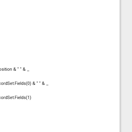
tion & " " & _
dSet.Fields(0) & " " & _
rdSet.Fields(1)