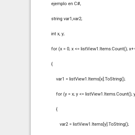
ejemplo en C#,
string var1,var2;
int x, y;
for (x = 0; x <= listView1.Items.Count(); x+
{
var1 = listView1.Items[x].ToString();
for (y = x; y <= listView1.Items.Count(); 
{
var2 = listView1.Items[y].ToString();