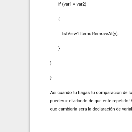
if (var1 = var2)
{
listView1.Items.RemoveAt(y);
}
}
}
Así cuando tu hagas tu comparación de lo q
puedes ir olvidando de que este repetido! 
que cambiaría sera la declaración de varia