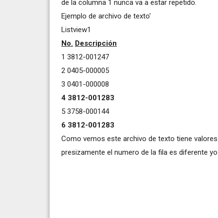
de la columna 1 nunca va a estar repetido.
Ejemplo de archivo de texto'
Listview1
No.
Descripción
1 3812-001247
2 0405-000005
3 0401-000008
4 3812-001283
5 3758-000144
6 3812-001283
Como vemos este archivo de texto tiene valores re
presizamente el numero de la fila es diferente yo