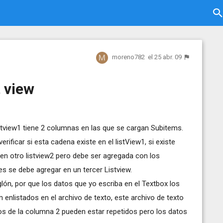
moreno782
el 25 abr. 09
t view
istview1 tiene 2 columnas en las que se cargan Subitems.
rificar si esta cadena existe en el listView1, si existe
n otro listview2 pero debe ser agregada con los
es se debe agregar en un tercer Listview.
nglón, por que los datos que yo escriba en el Textbox los
 enlistados en el archivo de texto, este archivo de texto
s de la columna 2 pueden estar repetidos pero los datos