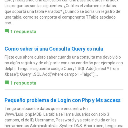
Estoy realizando una aplicación con una base de datos Paradox
las preguntas son las siguientes: ¿Cuál es el volumen de datos
que soporta una tabla Paradox? ¿Cuándo se borra un registro de
una tabla, como se comporta el componente TTable asociado
con...
1 respuesta
Como saber si una Consulta Query es nula
Fíjate que ahora quiero saber cuando una consulta me devolvió o
no algún registro y de ahí partir con una condición por ejemplo con
delphi: Tengo el siguiente código Query1.SQL.Add('select * from
Xbase'); Query1.SQL.Add('where campo1 ="algo"');...
1 respuesta
Pequeño problema de Login con Php y Ms access
Tengo una base de datos que se encuentra En ...
Www/Luis_php.MDB. La tabla se llama Usuarios con solo 3
campos, el de ID, Username, Password y ya esta incluida en las
herramientas Administrativas System DNS. Ahora bien, tengo una