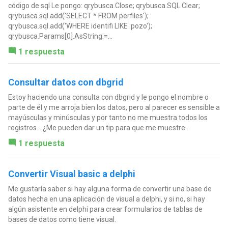
código de sql Le pongo: qrybusca.Close; qrybusca.SQL.Clear;
qrybusca.sql.add('SELECT * FROM perfiles');
qrybusca.sql.add('WHERE identifi LIKE :pozo');
qrybusca.Params[0].AsString:=...
1 respuesta
Consultar datos con dbgrid
Estoy haciendo una consulta con dbgrid y le pongo el nombre o
parte de él y me arroja bien los datos, pero al parecer es sensible a
mayúsculas y minúsculas y por tanto no me muestra todos los
registros... ¿Me pueden dar un tip para que me muestre...
1 respuesta
Convertir Visual basic a delphi
Me gustaría saber si hay alguna forma de convertir una base de
datos hecha en una aplicación de visual a delphi, y si no, si hay
algún asistente en delphi para crear formularios de tablas de
bases de datos como tiene visual.