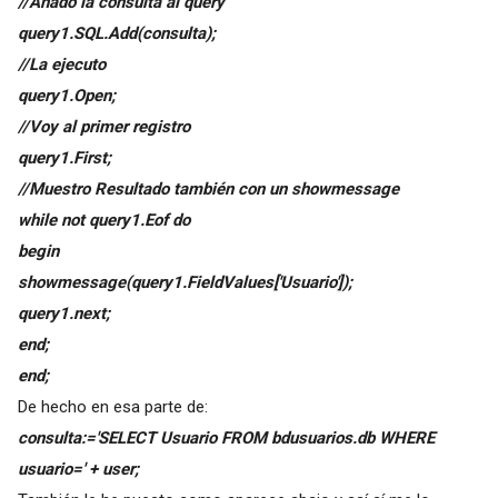
//Añado la consulta al query
query1.SQL.Add(consulta);
//La ejecuto
query1.Open;
//Voy al primer registro
query1.First;
//Muestro Resultado también con un showmessage
while not query1.Eof do
begin
showmessage(query1.FieldValues['Usuario']);
query1.next;
end;
end;
De hecho en esa parte de:
consulta:='SELECT Usuario FROM bdusuarios.db WHERE
usuario=' + user;