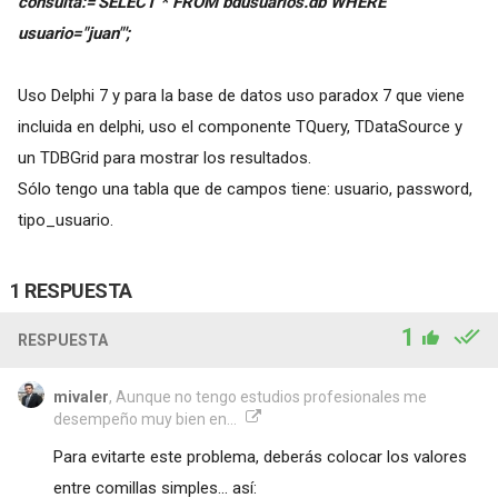
consulta:='SELECT * FROM bdusuarios.db WHERE
usuario="juan"';
Uso Delphi 7 y para la base de datos uso paradox 7 que viene
incluida en delphi, uso el componente TQuery, TDataSource y
un TDBGrid para mostrar los resultados.
Sólo tengo una tabla que de campos tiene: usuario, password,
tipo_usuario.
1 RESPUESTA
1
RESPUESTA
mivaler
, Aunque no tengo estudios profesionales me
desempeño muy bien en...
Para evitarte este problema, deberás colocar los valores
entre comillas simples... así: