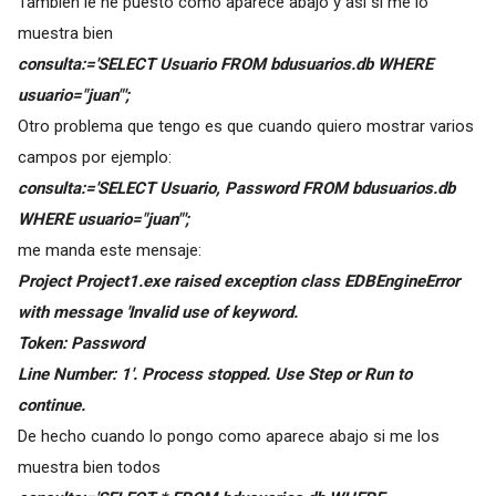
También le he puesto como aparece abajo y así sí me lo
muestra bien
consulta:='SELECT Usuario FROM bdusuarios.db WHERE
usuario="juan"';
Otro problema que tengo es que cuando quiero mostrar varios
campos por ejemplo:
consulta:='SELECT Usuario, Password FROM bdusuarios.db
WHERE usuario="juan"';
me manda este mensaje:
Project Project1.exe raised exception class EDBEngineError
with message 'Invalid use of keyword.
Token: Password
Line Number: 1'. Process stopped. Use Step or Run to
continue.
De hecho cuando lo pongo como aparece abajo si me los
muestra bien todos