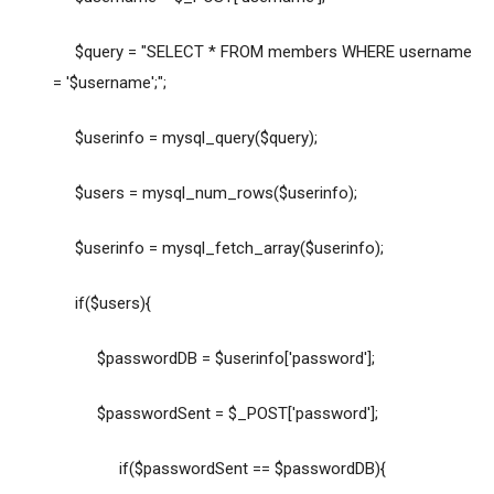
$query = "SELECT * FROM members WHERE username
= '$username';";
$userinfo = mysql_query($query);
$users = mysql_num_rows($userinfo);
$userinfo = mysql_fetch_array($userinfo);
if($users){
$passwordDB = $userinfo['password'];
$passwordSent = $_POST['password'];
if($passwordSent == $passwordDB){