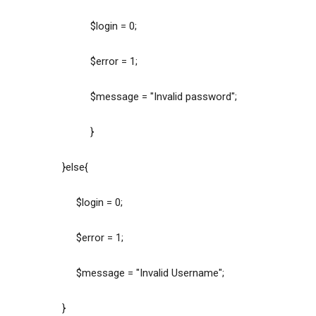
$login = 0;
$error = 1;
$message = "Invalid password";
}
}else{
$login = 0;
$error = 1;
$message = "Invalid Username";
}