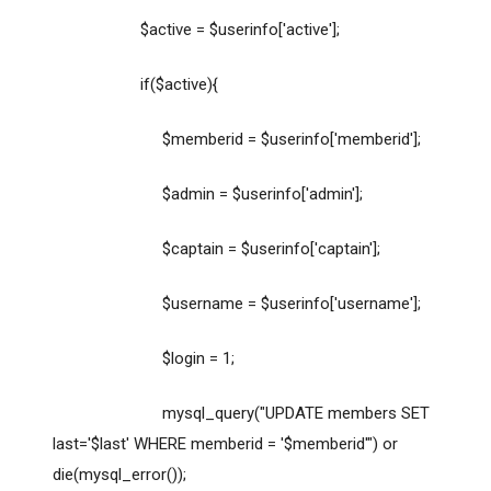
$active = $userinfo['active'];
if($active){
$memberid = $userinfo['memberid'];
$admin = $userinfo['admin'];
$captain = $userinfo['captain'];
$username = $userinfo['username'];
$login = 1;
mysql_query("UPDATE members SET
last='$last' WHERE memberid = '$memberid'") or
die(mysql_error());