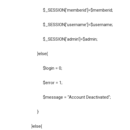
$_SESSION['memberid']=$memberid;
$_SESSION['username']=$username;
$_SESSION['admin']=$admin;
}else{
$login = 0;
$error = 1;
$message = "Account Deactivated";
}
}else{