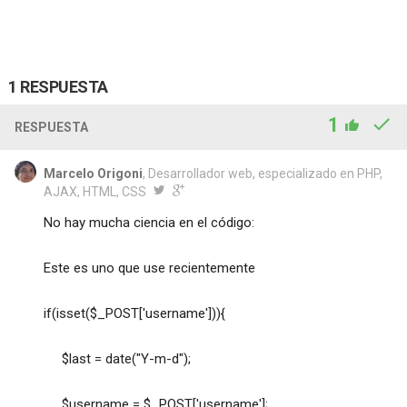
1 RESPUESTA
1
RESPUESTA
Marcelo Origoni
, Desarrollador web, especializado en PHP,
AJAX, HTML, CSS
No hay mucha ciencia en el código:
Este es uno que use recientemente
if(isset($_POST['username'])){
$last = date("Y-m-d");
$username = $_POST['username'];