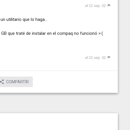
el 22 sep. 02
n utilitario que lo haga...
GB que traté de instalar en el compaq no funcionó >:(
el 22 sep. 02
COMPARTIR