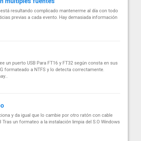
n múltiples fuentes
 está resultando complicado mantenerme al día con todo
noticias previas a cada evento. Hay demasiada información
osee un puerto USB Para FT16 y FT32 según consta en sus
32G formateado a NTFS y lo detecta correctamente.
y...
co
iona y da igual que lo cambie por otro ratón con cable
 Tras un formateo a la instalación limpia del S.O Windows