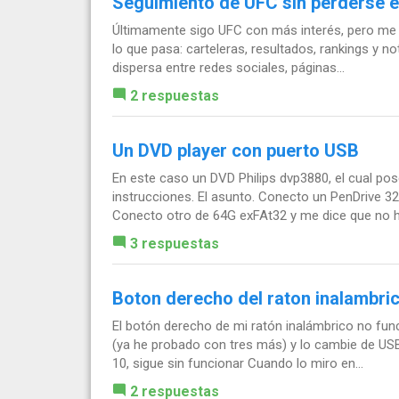
Seguimiento de UFC sin perderse e
Últimamente sigo UFC con más interés, pero me
lo que pasa: carteleras, resultados, rankings y 
dispersa entre redes sociales, páginas...
2 respuestas
Un DVD player con puerto USB
En este caso un DVD Philips dvp3880, el cual p
instrucciones. El asunto. Conecto un PenDrive 
Conecto otro de 64G exFAt32 y me dice que no ha
3 respuestas
Boton derecho del raton inalambri
El botón derecho de mi ratón inalámbrico no func
(ya he probado con tres más) y lo cambie de USB
10, sigue sin funcionar Cuando lo miro en...
2 respuestas