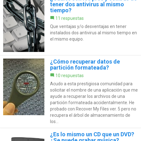
tener dos antivirus al mismo
tiempo?
11 respuestas
Que ventajas y/o desventajas en tener
instalados dos antivirus al mismo tiempo en
el mismo equipo.
¿Cómo recuperar datos de
partición formateada?
10 respuestas
Acudo a esta prestigiosa comunidad para
solicitar el nombre de una aplicación que me
ayude a recuperar los archivos de una
partición formateada accidentalmente. He
probado con Recover My Files ver. 5 pero no
recupera el árbol de almacenamiento de
los...
¿Es lo mismo un CD que un DVD?
¿Se puede grabar música?