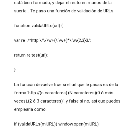
está bien formado, y dejar el resto en manos de la
suerte... Te paso una función de validación de URLs:
function validaURLs(url) {
var re=/^http:\/\/\w+(\.\w+)*\.\w{2,3}$/;
return re.test(url);
}
La función devuelve true si el url que le pasas es de la
forma 'http://(n caracteres).(N caracteres)(0 ó más
veces).(2 ó 3 caracteres)', y false si no, así que puedes
emplearla como:
if (validaURLs(miURL)) window.open(miURL);