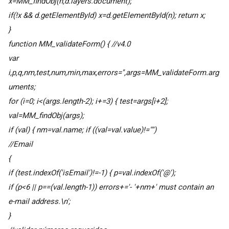
x=MM_findObj(n,d.layers
.document);
if(!x && d.getElementById) x=d.getElementById(n); return x;
}
function MM_validateForm() { //v4.0
var
i,p,q,nm,test,num,min,max,errors='',args=MM_validateForm.arg
uments;
for (i=0; i<(args.length-2); i+=3) { test=args[i+2];
val=MM_findObj(args
);
if (val) { nm=val.name; if ((val=val.value)!="")
//Email
{
if (test.indexOf('isEmail')!=-1) { p=val.indexOf('@');
if (p<6 || p==(val.length-1)) errors+='- '+nm+' must contain an
e-mail address.\n';
}