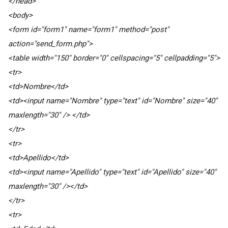
</head>
<body>
<form id="form1" name="form1" method="post"
action="send_form.php">
<table width="150" border="0" cellspacing="5" cellpadding="5">
<tr>
<td>Nombre</td>
<td><input name="Nombre" type="text" id="Nombre" size="40"
maxlength="30" /> </td>
</tr>
<tr>
<td>Apellido</td>
<td><input name="Apellido" type="text" id="Apellido" size="40"
maxlength="30" /></td>
</tr>
<tr>