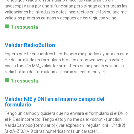
Tengo que validar un formulario y hice las validaciones en
javascript y una por una si funcionan pero si hago correr todas las
validaciones he introduzco datos incorrectos en el formulario me
valida los primeros campos y despues de corregir eso ya no...
1 respuesta
Validar RadioButton
Espero que te encuentres bien. Espero me puedas ayudar en esto.
He desarrollado un formulario html en dreamweaver y lo valide
con la función MM_validateForm... Pero no he podido validar los
radio button del formulario así como select menu y el...
1 respuesta
Validar NIE y DNI en el mismo campo del
formulario
Tengo un campo y quisiera que no enviara el formulario si el DNI o
el NIE es incorrecto. Tengo esto y no me sale: <script> function
ValidaCampos(formulario) { var expresion_regular_dni = /^\d{8}
[a-zA-Z]$/; // 8 cifras numéricas más un carácter...