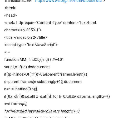
Transitional//EN" "
http://www.w3.org/TR/html4/loose.dtd
">
<html>
<head>
<meta http-equiv="Content-Type" content="text/html;
charset=iso-8859-1">
<title>validacion 2</title>
<script type="text/JavaScript">
<!--
function MM_findObj(n, d) { //v4.01
var p,i,x; if(!d) d=document;
if((p=n.indexOf("?"))>0&&parent.frames.length) {
d=parent.frames[n.substring(p+1)].document;
n=n.substring(0,p);}
if(!(x=d[n])&&d.all) x=d.all[n]; for (i=0;!x&&i<d.forms.length;i++)
x=d.forms
[n];
for(i=0;!x&&d.layers&&i<d.layers.length;i++)