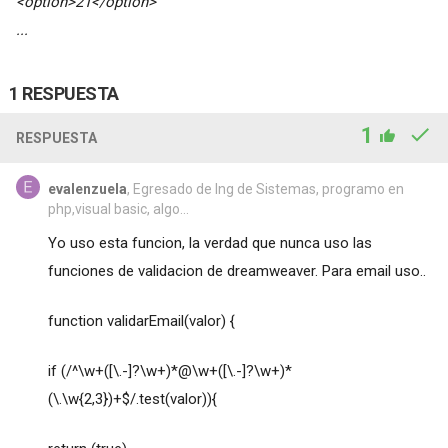
<option>21</option>
...
1 RESPUESTA
1
RESPUESTA
evalenzuela
, Egresado de Ing de Sistemas, programo en
php,visual basic, algo...
Yo uso esta funcion, la verdad que nunca uso las
funciones de validacion de dreamweaver. Para email uso..
function validarEmail(valor) {
if (/^\w+([\.-]?\w+)*@\w+([\.-]?\w+)*
(\.\w{2,3})+$/.test(valor)){