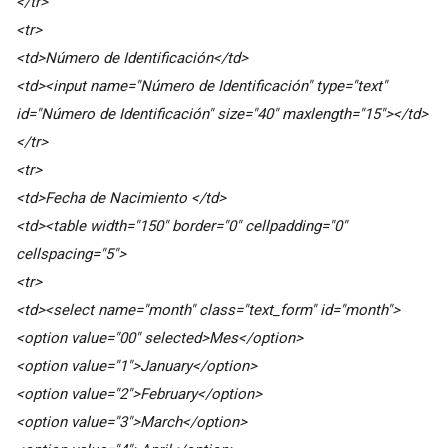
</tr>
<tr>
<td>Número de Identificación</td>
<td><input name="Número de Identificación" type="text"
id="Número de Identificación" size="40" maxlength="15"></td>
</tr>
<tr>
<td>Fecha de Nacimiento </td>
<td><table width="150" border="0" cellpadding="0"
cellspacing="5">
<tr>
<td><select name="month" class="text_form" id="month">
<option value="00" selected>Mes</option>
<option value="1">January</option>
<option value="2">February</option>
<option value="3">March</option>