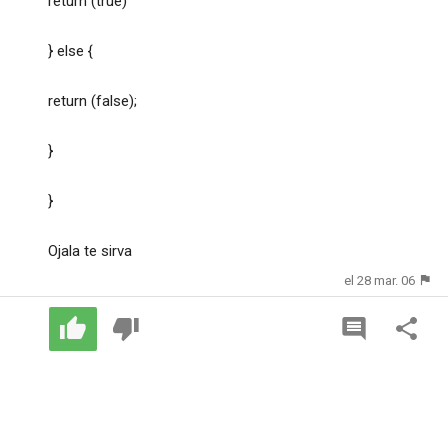
return (true)
} else {
return (false);
}
}
Ojala te sirva
el 28 mar. 06