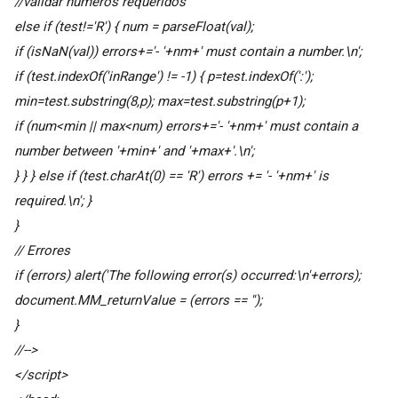
//validar números requeridos
else if (test!='R') { num = parseFloat(val);
if (isNaN(val)) errors+='- '+nm+' must contain a number.\n';
if (test.indexOf('inRange') != -1) { p=test.indexOf(':');
min=test.substring(8,p); max=test.substring(p+1);
if (num<min || max<num) errors+='- '+nm+' must contain a
number between '+min+' and '+max+'.\n';
} } } else if (test.charAt(0) == 'R') errors += '- '+nm+' is
required.\n'; }
}
// Errores
if (errors) alert('The following error(s) occurred:\n'+errors);
document.MM_returnValue = (errors == '');
}
//-->
</script>