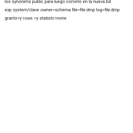
los synonims public para luego correrlo en la nueva bd.
exp system/clave owner=schema file=file.dmp log=file.dmp
grants=y rows =y statistc=none