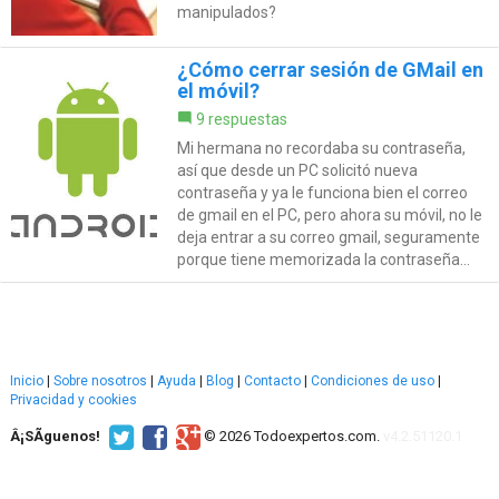
manipulados?
¿Cómo cerrar sesión de GMail en
el móvil?
9 respuestas
Mi hermana no recordaba su contraseña,
así que desde un PC solicitó nueva
contraseña y ya le funciona bien el correo
de gmail en el PC, pero ahora su móvil, no le
deja entrar a su correo gmail, seguramente
porque tiene memorizada la contraseña...
Inicio
|
Sobre nosotros
|
Ayuda
|
Blog
|
Contacto
|
Condiciones de uso
|
Privacidad y cookies
Â¡SÃ­guenos!
© 2026 Todoexpertos.com.
v4.2.51120.1