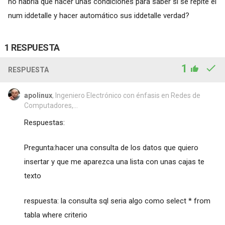
no habría que hacer unas condiciones para saber si se repite el
num iddetalle y hacer automático sus iddetalle verdad?
1 RESPUESTA
1
RESPUESTA
apolinux
, Ingeniero Electrónico con énfasis en Redes de
Computadores,...
Respuestas:
Pregunta:hacer una consulta de los datos que quiero
insertar y que me aparezca una lista con unas cajas te
texto
respuesta: la consulta sql seria algo como select * from
tabla where criterio