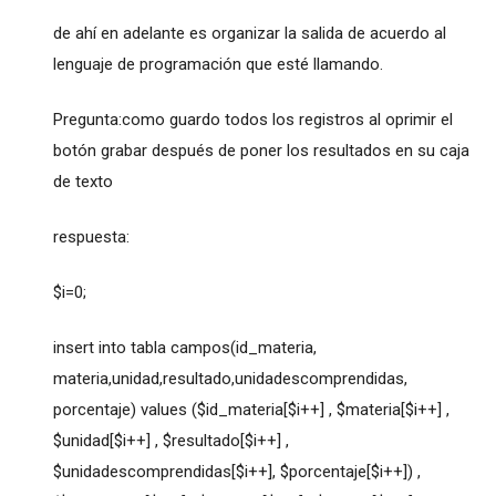
de ahí en adelante es organizar la salida de acuerdo al
lenguaje de programación que esté llamando.
Pregunta:como guardo todos los registros al oprimir el
botón grabar después de poner los resultados en su caja
de texto
respuesta:
$i=0;
insert into tabla campos(id_materia,
materia,unidad,resultado,unidadescomprendidas,
porcentaje) values ($id_materia[$i++] , $materia[$i++] ,
$unidad[$i++] , $resultado[$i++] ,
$unidadescomprendidas[$i++], $porcentaje[$i++]) ,