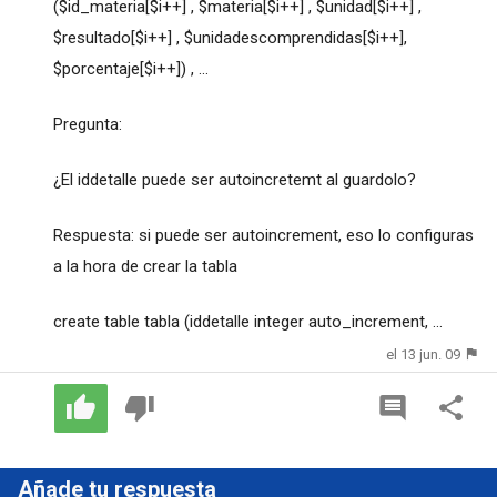
($id_materia[$i++] , $materia[$i++] , $unidad[$i++] ,
$resultado[$i++] , $unidadescomprendidas[$i++],
$porcentaje[$i++]) , ...
Pregunta:
¿El iddetalle puede ser autoincretemt al guardolo?
Respuesta: si puede ser autoincrement, eso lo configuras
a la hora de crear la tabla
create table tabla (iddetalle integer auto_increment, ...
el 13 jun. 09
Añade tu respuesta