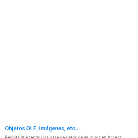
Objetos OLE, imágenes, etc..
Resulta que tengo una base de datos de alumnos en Access