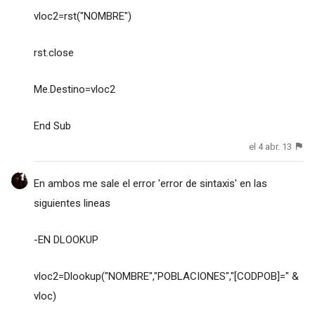
vloc2=rst("NOMBRE")
rst.close
Me.Destino=vloc2
End Sub
el 4 abr. 13
En ambos me sale el error 'error de sintaxis' en las
siguientes lineas
-EN DLOOKUP
vloc2=Dlookup("NOMBRE","POBLACIONES","[CODPOB]=" &
vloc)