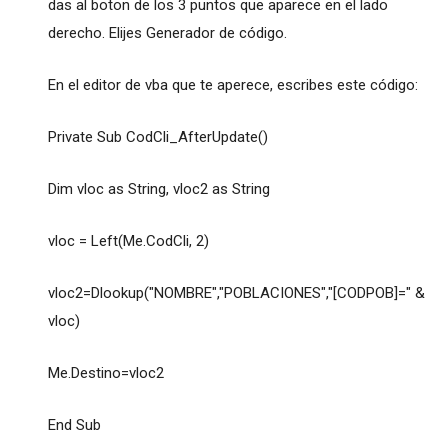
das al boton de los 3 puntos que aparece en el lado
derecho. Elijes Generador de código.
En el editor de vba que te aperece, escribes este código:
Private Sub CodCli_AfterUpdate()
Dim vloc as String, vloc2 as String
vloc = Left(Me.CodCli, 2)
vloc2=Dlookup("NOMBRE","POBLACIONES","[CODPOB]=" &
vloc)
Me.Destino=vloc2
End Sub