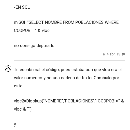
-EN SQL
miSQl="SELECT NOMBRE FROM POBLACIONES WHERE
CODPOB = " & vloc
no consigo depurarlo
el 4 abr. 13
Te escribí mal el código, pues estaba con que vloc era el
valor numérico y no una cadena de texto. Cambialo por
esto:
vloc2=Dlookup("NOMBRE","POBLACIONES","[CODPOB]='" &
vloc & "'")
y