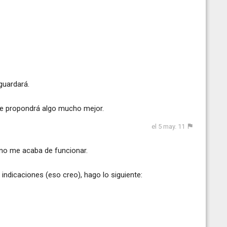
guardará.
te propondrá algo mucho mejor.
el 5 may. 11
no me acaba de funcionar.
 indicaciones (eso creo), hago lo siguiente: