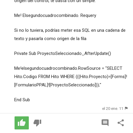
origen del control, te basta con un simple:
Me! Elsegundocuadrocombinado. Requery
Si no lo tuviera, podrías meter esa SQL en una cadena de
texto y pasarla como origen de la fila
Private Sub ProyectoSeleccionado_AfterUpdate()
Me!elsegundocuadrocombinado.RowSource = "SELECT
Hito.Codigo FROM Hito WHERE (((Hito.Proyecto)=[Forms]!
[FormularioPPAL]![ProyectoSeleccionado]));"
End Sub
el 20 ene. 11