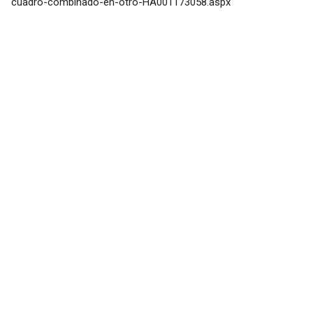
cuadro-combinado-en-otro-HA001173058.aspx
"