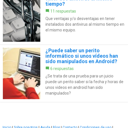
tiempo?
11 respuestas
Que ventajas y/o desventajas en tener
instalados dos antivirus al mismo tiempo en
el mismo equipo.
¿Puede saber un perito
informático si unos vídeos han
sido manipulados en Android?
6 respuestas
¿Se trata de una prueba para un juicio
puede un perito saber si la fecha y horas de
unos videos en android han sido
manipulados?
Inicio
|
Sobre nosotros
|
Ayuda
|
Blog
|
Contacto
|
Condiciones de uso
|