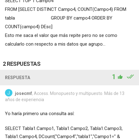
SELECT TOP 1 Campo4
FROM [SELECT DISTINCT Campo4, COUNT(Campo4) FROM
tabla GROUP BY campo4 ORDER BY
COUNT(campo4) DEsc]
Esto me saca el valor que más repite pero no se como
calcularlo con respecto a mis datos que agrupo...
2 RESPUESTAS
1
RESPUESTA
josecmf
, Access. Monopuesto y multipuesto. Más de 13
años de experiencia
Yo haría primero una consulta así:
SELECT Tabla1.Campo1, Tabla1.Campo2, Tabla1.Campo3,
Tabla1.Campo4, DCount("Campo4","tabla1","Campo1=" &