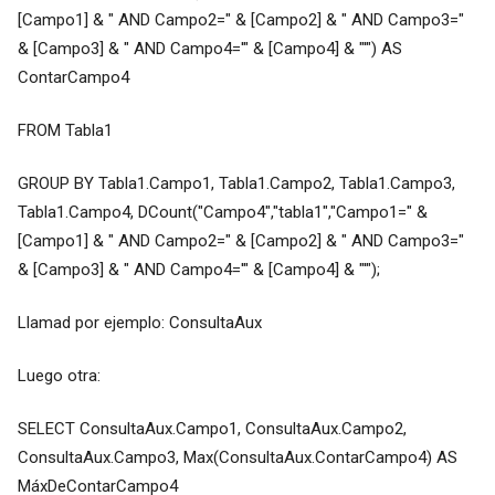
[Campo1] & " AND Campo2=" & [Campo2] & " AND Campo3="
& [Campo3] & " AND Campo4='" & [Campo4] & "'") AS
ContarCampo4
FROM Tabla1
GROUP BY Tabla1.Campo1, Tabla1.Campo2, Tabla1.Campo3,
Tabla1.Campo4, DCount("Campo4","tabla1","Campo1=" &
[Campo1] & " AND Campo2=" & [Campo2] & " AND Campo3="
& [Campo3] & " AND Campo4='" & [Campo4] & "'");
Llamad por ejemplo: ConsultaAux
Luego otra:
SELECT ConsultaAux.Campo1, ConsultaAux.Campo2,
ConsultaAux.Campo3, Max(ConsultaAux.ContarCampo4) AS
MáxDeContarCampo4