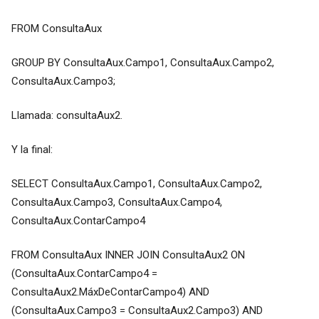
FROM ConsultaAux
GROUP BY ConsultaAux.Campo1, ConsultaAux.Campo2,
ConsultaAux.Campo3;
Llamada: consultaAux2.
Y la final:
SELECT ConsultaAux.Campo1, ConsultaAux.Campo2,
ConsultaAux.Campo3, ConsultaAux.Campo4,
ConsultaAux.ContarCampo4
FROM ConsultaAux INNER JOIN ConsultaAux2 ON
(ConsultaAux.ContarCampo4 =
ConsultaAux2.MáxDeContarCampo4) AND
(ConsultaAux.Campo3 = ConsultaAux2.Campo3) AND