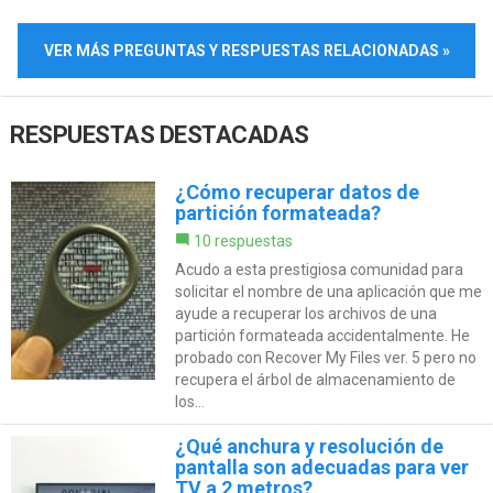
VER MÁS PREGUNTAS Y RESPUESTAS RELACIONADAS »
RESPUESTAS DESTACADAS
¿Cómo recuperar datos de
partición formateada?
10 respuestas
Acudo a esta prestigiosa comunidad para
solicitar el nombre de una aplicación que me
ayude a recuperar los archivos de una
partición formateada accidentalmente. He
probado con Recover My Files ver. 5 pero no
recupera el árbol de almacenamiento de
los...
¿Qué anchura y resolución de
pantalla son adecuadas para ver
TV a 2 metros?