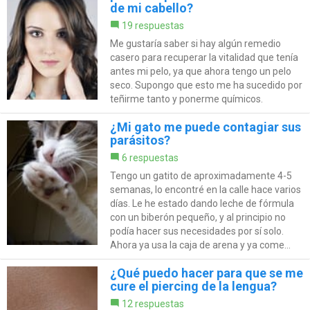
de mi cabello?
19 respuestas
Me gustaría saber si hay algún remedio
casero para recuperar la vitalidad que tenía
antes mi pelo, ya que ahora tengo un pelo
seco. Supongo que esto me ha sucedido por
teñirme tanto y ponerme químicos.
¿Mi gato me puede contagiar sus
parásitos?
6 respuestas
Tengo un gatito de aproximadamente 4-5
semanas, lo encontré en la calle hace varios
días. Le he estado dando leche de fórmula
con un biberón pequeño, y al principio no
podía hacer sus necesidades por sí solo.
Ahora ya usa la caja de arena y ya come...
¿Qué puedo hacer para que se me
cure el piercing de la lengua?
12 respuestas