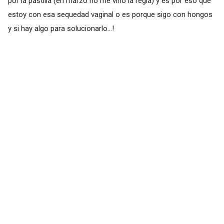
por la pastilla (en marzo no me vino la regla) y es por eso que
estoy con esa sequedad vaginal o es porque sigo con hongos
y si hay algo para solucionarlo...!