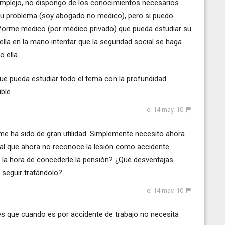
omplejo, no dispongo de los conocimientos necesarios
 su problema (soy abogado no medico), pero si puedo
informe medico (por médico privado) que pueda estudiar su
ella en la mano intentar que la seguridad social se haga
o ella
e pueda estudiar todo el tema con la profundidad
ible
el 14 may. 10
me ha sido de gran utilidad. Simplemente necesito ahora
bunal que ahora no reconoce la lesión como accidente
 a la hora de concederle la pensión? ¿Qué desventajas
 seguir tratándolo?
el 14 may. 10
 es que cuando es por accidente de trabajo no necesita