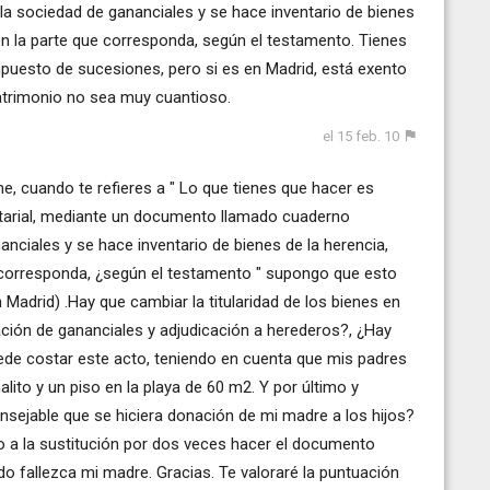
 la sociedad de gananciales y se hace inventario de bienes
en la parte que corresponda, según el testamento. Tienes
impuesto de sucesiones, pero si es en Madrid, está exento
atrimonio no sea muy cuantioso.
el 15 feb. 10
e, cuando te refieres a " Lo que tienes que hacer es
otarial, mediante un documento llamado cuaderno
nanciales y se hace inventario de bienes de la herencia,
 corresponda, ¿según el testamento " supongo que esto
n Madrid) .Hay que cambiar la titularidad de los bienes en
dación de gananciales y adjudicación a herederos?, ¿Hay
uede costar este acto, teniendo en cuenta que mis padres
ito y un piso en la playa de 60 m2. Y por último y
sejable que se hiciera donación de mi madre a los hijos?
 a la sustitución por dos veces hacer el documento
do fallezca mi madre. Gracias. Te valoraré la puntuación