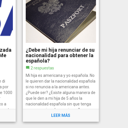
izada
¿Debe mi hija renunciar de su
¿Me
nacionalidad para obtener la
española?
2 respuestas
Mi hija es americana y yo española. No
 di
le quieren dar la nacionalidad española
a por
si no renuncia a la americana antes.
e 1000
¿Puede ser? ¿Existe alguna manera de
r
que le den a mi hija de 5 años la
co a
nacionalidad española sin que tenga
puesta,
que renunciar a la americana?
LEER MÁS