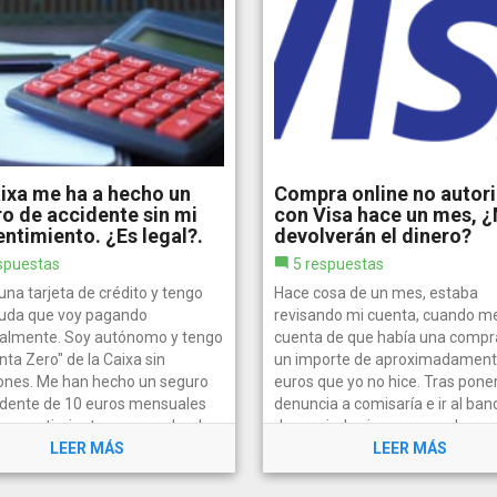
ixa me ha a hecho un
Compra online no autor
o de accidente sin mi
con Visa hace un mes, 
ntimiento. ¿Es legal?.
devolverán el dinero?
spuestas
5 respuestas
na tarjeta de crédito y tengo
Hace cosa de un mes, estaba
uda que voy pagando
revisando mi cuenta, cuando me
lmente. Soy autónomo y tengo
cuenta de que había una compr
nta Zero" de la Caixa sin
un importe de aproximadament
ones. Me han hecho un seguro
euros que yo no hice. Tras pone
idente de 10 euros mensuales
denuncia a comisaría e ir al ban
 consentimiento, me van dando
denunciarlo sigo esperando res
 no...
LEER MÁS
pero nada,...
LEER MÁS