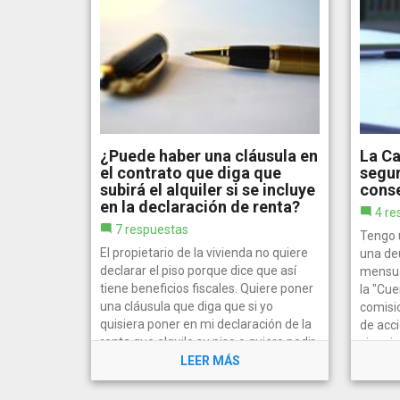
¿Puede haber una cláusula en
La Ca
el contrato que diga que
segur
subirá el alquiler si se incluye
conse
en la declaración de renta?
4 re
7 respuestas
Tengo u
El propietario de la vivienda no quiere
una de
declarar el piso porque dice que así
mensua
tiene beneficios fiscales. Quiere poner
la "Cue
una cláusula que diga que si yo
comisi
quisiera poner en mi declaración de la
de acc
renta que alquilo su piso o quiero pedir
sin mi
cualquier ayuda que...
LEER MÁS
largas y