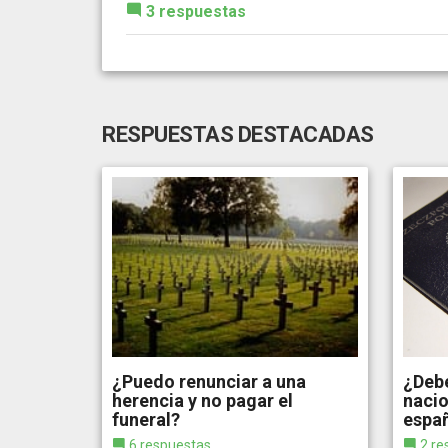
3 respuestas
RESPUESTAS DESTACADAS
¿Puedo renunciar a una
¿Debe
herencia y no pagar el
nacio
funeral?
espa
6 respuestas
2 re