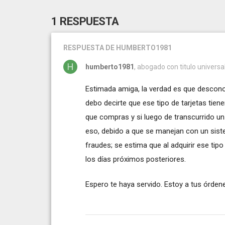
1 RESPUESTA
RESPUESTA
DE HUMBERTO1981
humberto1981
, abogado con titulo universa
Estimada amiga, la verdad es que descono
debo decirte que ese tipo de tarjetas tiene
que compras y si luego de transcurrido un
eso, debido a que se manejan con un siste
fraudes; se estima que al adquirir ese tip
los días próximos posteriores.
Espero te haya servido. Estoy a tus órde