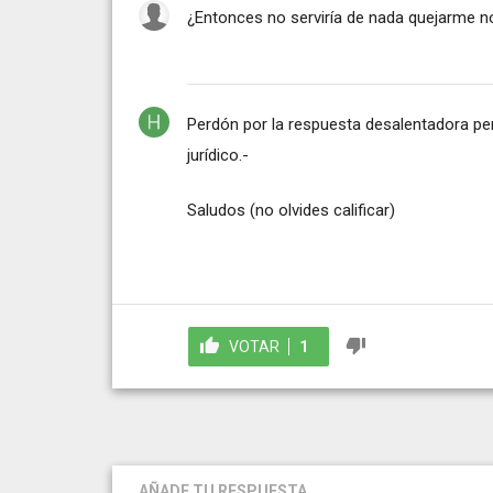
¿Entonces no serviría de nada quejarme n
Perdón por la respuesta desalentadora per
jurídico.-
Saludos (no olvides calificar)
VOTAR
1
AÑADE TU RESPUESTA