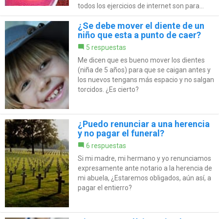
todos los ejercicios de internet son para...
¿Se debe mover el diente de un
niño que esta a punto de caer?
5 respuestas
Me dicen que es bueno mover los dientes
(niña de 5 años) para que se caigan antes y
los nuevos tengans más espacio y no salgan
torcidos. ¿Es cierto?
¿Puedo renunciar a una herencia
y no pagar el funeral?
6 respuestas
Si mi madre, mi hermano y yo renunciamos
expresamente ante notario a la herencia de
mi abuela, ¿Estaremos obligados, aún así, a
pagar el entierro?