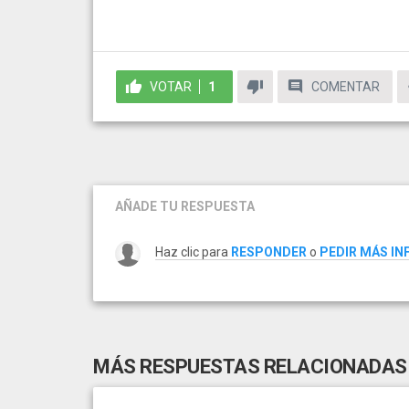
VOTAR
1
COMENTAR
AÑADE TU RESPUESTA
Haz clic para
RESPONDER
o
PEDIR MÁS I
MÁS RESPUESTAS RELACIONADAS