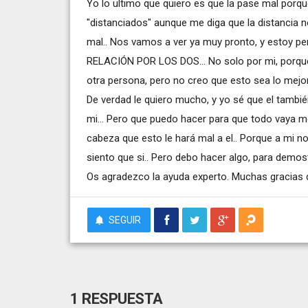
Yo lo ultimo que quiero es que la pase mal por
"distanciados" aunque me diga que la distancia 
mal.. Nos vamos a ver ya muy pronto, y estoy 
RELACIÓN POR LOS DOS... No solo por mi, porque
otra persona, pero no creo que esto sea lo mejor 
De verdad le quiero mucho, y yo sé que el tambi
mi... Pero que puedo hacer para que todo vaya me
cabeza que esto le hará mal a el.. Porque a mi n
siento que si.. Pero debo hacer algo, para demost
Os agradezco la ayuda experto. Muchas gracias
SEGUIR
1 RESPUESTA