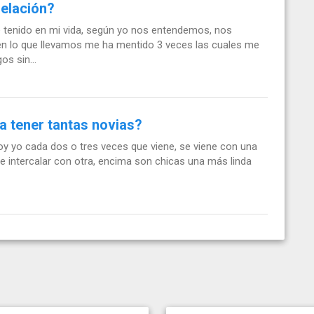
relación?
e tenido en mi vida, según yo nos entendemos, nos
lo que llevamos me ha mentido 3 veces las cuales me
s sin...
 tener tantas novias?
voy yo cada dos o tres veces que viene, se viene con una
de intercalar con otra, encima son chicas una más linda