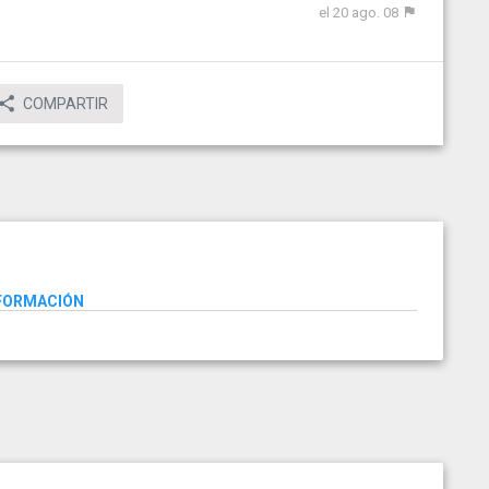
el 20 ago. 08
COMPARTIR
NFORMACIÓN