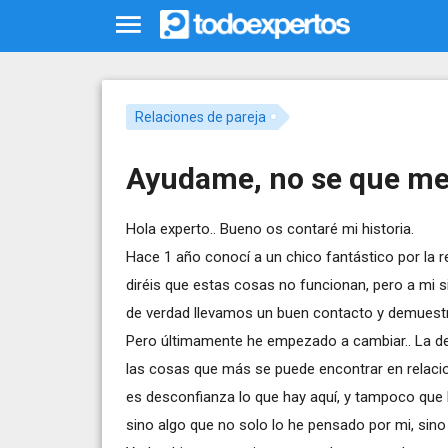
Relaciones de pareja
Ayudame, no se que me
Hola experto.. Bueno os contaré mi historia.
Hace 1 año conocí a un chico fantástico por la re
diréis que estas cosas no funcionan, pero a mi s
de verdad llevamos un buen contacto y demuestr
Pero últimamente he empezado a cambiar.. La d
las cosas que más se puede encontrar en relac
es desconfianza lo que hay aquí, y tampoco que l
sino algo que no solo lo he pensado por mi, sino