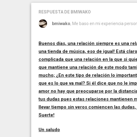
RESPUESTA
DE BMIWAKO
bmiwako
, Me baso en mi experiencia persona
Buenos días, una relación siempre es una re
una tienda de música, eso de igual! Está clar
complicada que una relación en la que si qui
que mantiene una relación de este modo tambi
mucho; ¿En este tipo de relación lo important
que es lo que va mal? Si él dice que no le im
amor no hay que preocuparse por la distancia
tus dudas pues estas relaciones mantienen 
llevar tiempo sin veros comiencen las dudas,
Suerte!
Un saludo