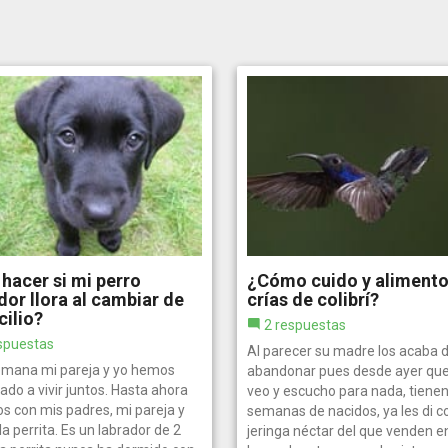
hacer si mi perro
¿Cómo cuido y alimento
dor llora al cambiar de
crías de colibrí?
ilio?
2 respuestas
spuestas
Al parecer su madre los acaba 
emana mi pareja y yo hemos
abandonar pues desde ayer que
do a vivir juntos. Hasta ahora
veo y escucho para nada, tienen
s con mis padres, mi pareja y
semanas de nacidos, ya les di c
la perrita. Es un labrador de 2
jeringa néctar del que venden e