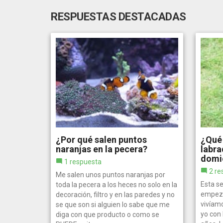
RESPUESTAS DESTACADAS
¿Por qué salen puntos
¿Qué 
naranjas en la pecera?
labra
domic
1 respuesta
2 re
Me salen unos puntos naranjas por
Esta s
toda la pecera a los heces no solo en la
empeza
decoración, filtro y en las paredes y no
vivíamo
se que son si alguien lo sabe que me
yo con 
diga con que producto o como se