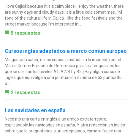
I love Cajicá because it is a calm place. I enjoy the weather, there
are sunny days and cloudy days, it is a little cold sometimes. I’M
fond of the cultural life in Cajicá. I like the food festivals and the
street market because I’m interested in...
5 respuestas
Cursos ingles adaptados a marco comun europeo
Me gustaría saber, de los cursos ajustados a lo impuesto por el
Marco Común Europeo de Referencia para las Lenguas, en los
que se ofertan los niveles A1, A2, B1 y B2,¿Hay algun curso de
ingles que equivalga a una puntuación mínima de 63 puntos IBT
o...
2 respuestas
Las navidades en españa
Necesito una carta en inglés a un amigo extraterrestre,
explicandole las navidades en españa. Y otra redacción en inglés
sobre que le preguntarias a un antepasado, como si fuese una