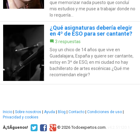
que memorizar nada puesto que concluí
mis estudios y me puse a trabajar donde no
lo requería...
¿Qué asignaturas debería elegir
en 4º de ESO para ser cantante?
3 respuestas
Soy un chico de 14 años que vive en
Guadalajara, España y quiere ser cantante,
estoy en 3º de ESO, en mi ciudad no hay
bachillerato de artes escénicas ¿Qué me
recomiendan elegir?
Inicio
|
Sobre nosotros
|
Ayuda
|
Blog
|
Contacto
|
Condiciones de uso
|
Privacidad y cookies
Â¡SÃ­guenos!
© 2026 Todoexpertos.com.
v4.2.51120.1