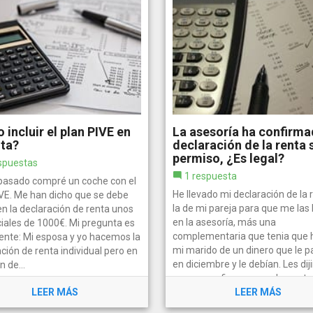
 incluir el plan PIVE en
La asesoría ha confirma
nta?
declaración de la renta 
permiso, ¿Es legal?
spuestas
1 respuesta
 pasado compré un coche con el
He llevado mi declaración de la 
IVE. Me han dicho que se debe
la de mi pareja para que me las
 en la declaración de renta unos
en la asesoría, más una
iales de 1000€. Mi pregunta es
complementaria que tenia que 
iente: Mi esposa y yo hacemos la
mi marido de un dinero que le 
ción de renta individual pero en
en diciembre y le debían. Les di
 de...
que no confirmaran nada y esta
LEER MÁS
mañana...
LEER MÁS