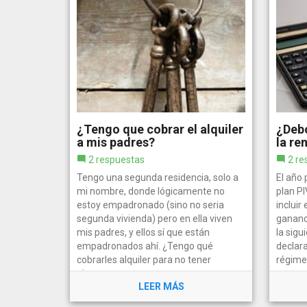
¿Tengo que cobrar el alquiler
¿Debo
a mis padres?
la re
2 respuestas
2 re
Tengo una segunda residencia, solo a
El año
mi nombre, donde lógicamente no
plan P
estoy empadronado (sino no seria
incluir
segunda vivienda) pero en ella viven
gananc
mis padres, y ellos sí que están
la sigu
empadronados ahí. ¿Tengo qué
declara
cobrarles alquiler para no tener
régimen
ninguno...
LEER MÁS