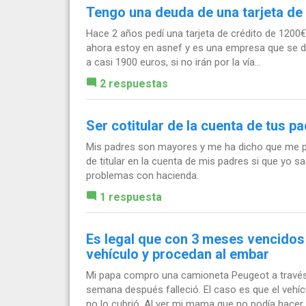
Tengo una deuda de una tarjeta de
Hace 2 años pedí una tarjeta de crédito de 1200
ahora estoy en asnef y es una empresa que se de
a casi 1900 euros, si no irán por la vía...
2 respuestas
Ser cotitular de la cuenta de tus p
Mis padres son mayores y me ha dicho que me pon
de titular en la cuenta de mis padres si que yo 
problemas con hacienda.
1 respuesta
Es legal que con 3 meses vencidos 
vehículo y procedan al embar
Mi papa compro una camioneta Peugeot a través
semana después falleció. El caso es que el vehí
no lo cubrió. Al ver mi mama que no podía hacer..