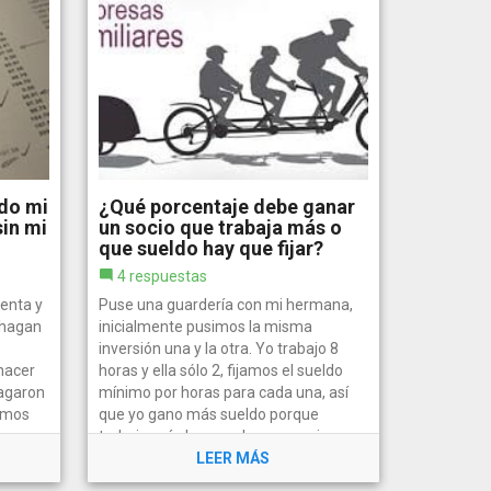
do mi
¿Qué porcentaje debe ganar
sin mi
un socio que trabaja más o
que sueldo hay que fijar?
4 respuestas
renta y
Puse una guardería con mi hermana,
 hagan
inicialmente pusimos la misma
inversión una y la otra. Yo trabajo 8
hacer
horas y ella sólo 2, fijamos el sueldo
pagaron
mínimo por horas para cada una, así
jimos
que yo gano más sueldo porque
trabajo más horas, y las ganancias se...
LEER MÁS