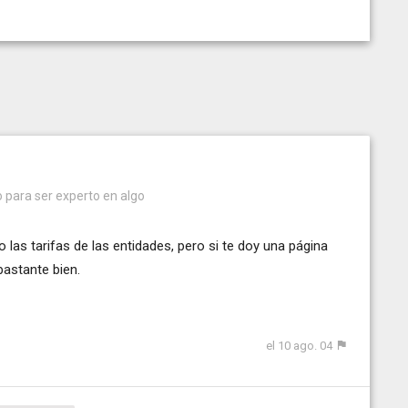
para ser experto en algo
as tarifas de las entidades, pero si te doy una página
astante bien.
el 10 ago. 04