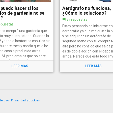
puedo hacer si los
Aerógrafo no funciona,
los de gardenia no se
¿Cómo lo soluciono?
n?
3 respuestas
spuestas
Estoy pensando en iniciarme en 
oco compré una gardenia que
aerografía ya que me gusta la p
ta muy buen estado. Cuando la
y he adquirido un aerógrafo de
 ya tenia bastantes capullos sin
segunda mano con su compreso
 durante mes y medio que la he
aire pero no consigo que salga p
 en casa a producido otros
es de doble acción con el deposi
. Mi problema es que no abre
arriba. Parece que esta todo limp
 de ellos, y hoy al cortar...
LEER MÁS
LEER MÁS
de uso
|
Privacidad y cookies
4.2.51120.1