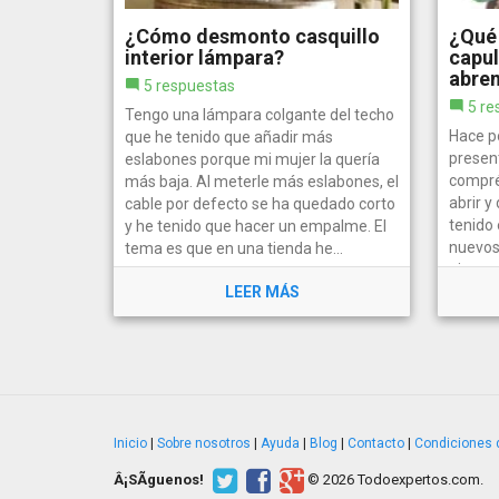
¿Cómo desmonto casquillo
¿Qué 
interior lámpara?
capul
abre
5 respuestas
5 re
Tengo una lámpara colgante del techo
Hace p
que he tenido que añadir más
presen
eslabones porque mi mujer la quería
compré
más baja. Al meterle más eslabones, el
abrir y
cable por defecto se ha quedado corto
tenido
y he tenido que hacer un empalme. El
nuevos
tema es que en una tienda he...
ninguno
LEER MÁS
Inicio
|
Sobre nosotros
|
Ayuda
|
Blog
|
Contacto
|
Condiciones 
Â¡SÃ­guenos!
© 2026 Todoexpertos.com.
v