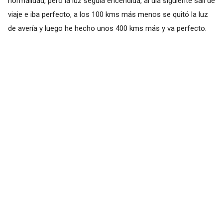
normalidad, pero la luz seguía encendida, al día siguiente salí de
viaje e iba perfecto, a los 100 kms más menos se quitó la luz
de avería y luego he hecho unos 400 kms más y va perfecto.