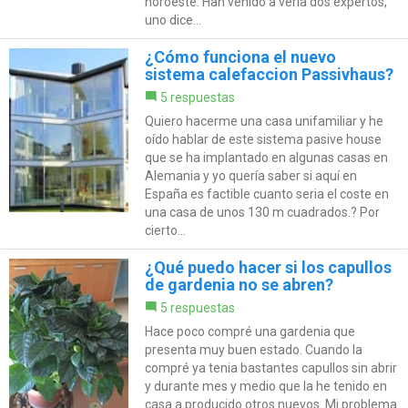
noroeste. Han venido a verla dos expertos,
uno dice...
¿Cómo funciona el nuevo
sistema calefaccion Passivhaus?
5 respuestas
Quiero hacerme una casa unifamiliar y he
oído hablar de este sistema pasive house
que se ha implantado en algunas casas en
Alemania y yo quería saber si aquí en
España es factible cuanto seria el coste en
una casa de unos 130 m cuadrados.? Por
cierto...
¿Qué puedo hacer si los capullos
de gardenia no se abren?
5 respuestas
Hace poco compré una gardenia que
presenta muy buen estado. Cuando la
compré ya tenia bastantes capullos sin abrir
y durante mes y medio que la he tenido en
casa a producido otros nuevos. Mi problema