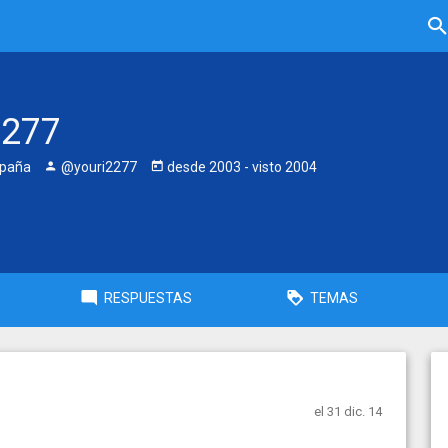
2277
spaña
@youri2277
desde
2003
- visto
2004
RESPUESTAS
TEMAS
el 31 dic. 14