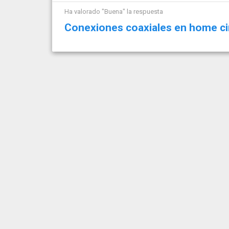
Ha valorado "Buena" la respuesta
Conexiones coaxiales en home c