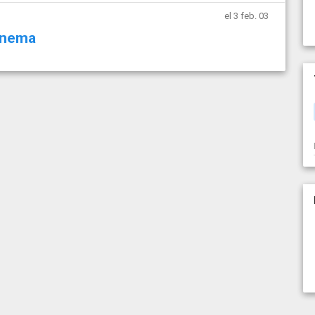
el 3 feb. 03
inema