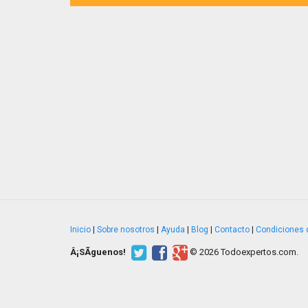
Inicio
|
Sobre nosotros
|
Ayuda
|
Blog
|
Contacto
|
Condiciones 
Â¡SÃ­guenos!
© 2026 Todoexpertos.com.
v