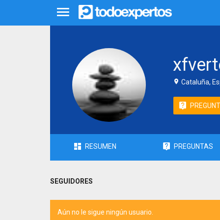
xfver
Cataluña, E
PREGUN
RESUMEN
PREGUNTAS
SEGUIDORES
Aún no le sigue ningún usuario.