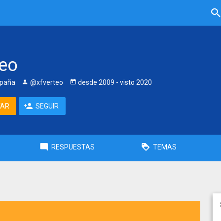
teo
spaña
@xfverteo
desde
2009
- visto
2020
TAR
SEGUIR
RESPUESTAS
TEMAS