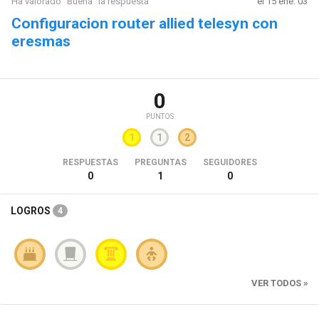
Ha valorado "Buena" la respuesta
el 15 ene. 03
Configuracion router allied telesyn con
eresmas
0
PUNTOS
1
1
2
RESPUESTAS
PREGUNTAS
SEGUIDORES
0
1
0
LOGROS
4
VER TODOS »