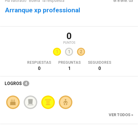
Ha valorado "Buena" la respuesta
el 8 ene. 03
Arranque xp professional
0
PUNTOS
1
1
2
RESPUESTAS
PREGUNTAS
SEGUIDORES
0
1
0
LOGROS
4
VER TODOS »