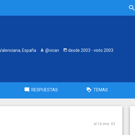
alenciana, España
@vican
desde
2003
- visto
2003
RESPUESTAS
TEMAS
el 16 ene. 03