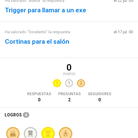
Ha valorado "Buena" la respuesta
el 22 jul. 05
Trigger para llamar a un exe
Ha valorado "Excelente" la respuesta
el 17 jul. 03
Cortinas para el salón
0
PUNTOS
1
1
2
RESPUESTAS
PREGUNTAS
SEGUIDORES
0
2
0
LOGROS
4