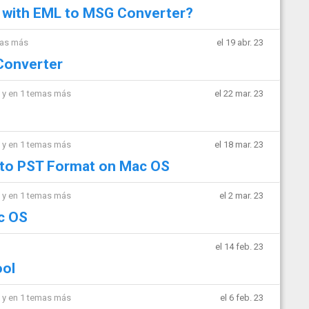
 with EML to MSG Converter?
mas más
el 19 abr. 23
 Converter
y en 1 temas más
el 22 mar. 23
y en 1 temas más
el 18 mar. 23
nto PST Format on Mac OS
y en 1 temas más
el 2 mar. 23
c OS
el 14 feb. 23
ool
y en 1 temas más
el 6 feb. 23