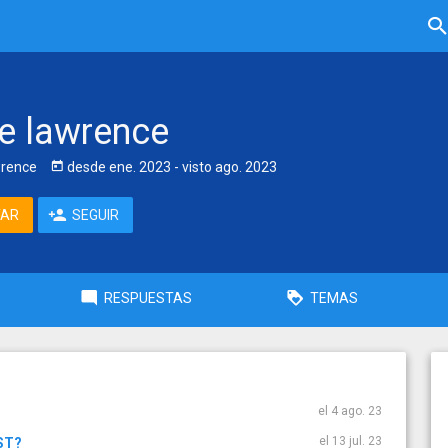
le lawrence
rence
desde
ene. 2023
- visto
ago. 2023
TAR
SEGUIR
RESPUESTAS
TEMAS
el 4 ago. 23
el 13 jul. 23
PST?