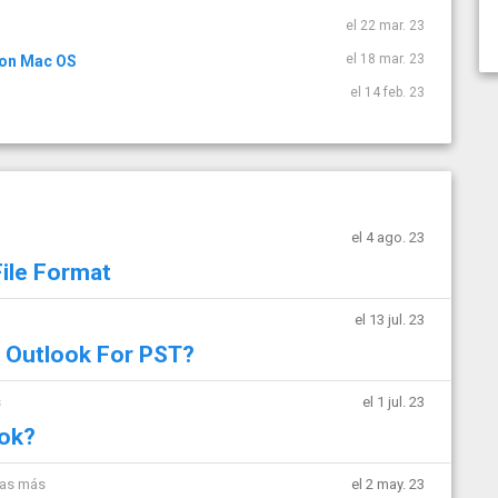
el 22 mar. 23
el 18 mar. 23
 on Mac OS
el 14 feb. 23
el 4 ago. 23
ile Format
el 13 jul. 23
o Outlook For PST?
s
el 1 jul. 23
ook?
mas más
el 2 may. 23