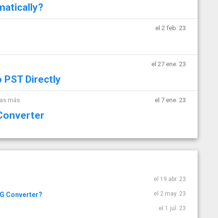
atically?
el 2 feb. 23
el 27 ene. 23
o PST Directly
mas más
el 7 ene. 23
 Converter
el 19 abr. 23
el 2 may. 23
SG Converter?
el 1 jul. 23