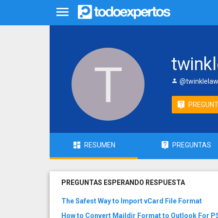
twink
@twinklelaw
PREGUN
RESUMEN
PREGUNTAS
PREGUNTAS ESPERANDO RESPUESTA
The Safest Way to Import vCard File Format
How to Convert Maildir Format to Outlook For 