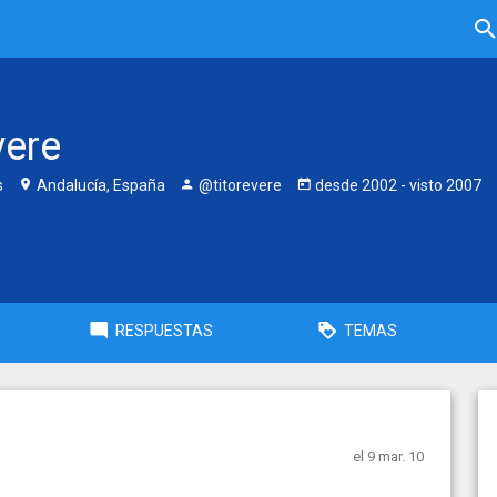
vere
s
Andalucía, España
@titorevere
desde
2002
- visto
2007
RESPUESTAS
TEMAS
el 9 mar. 10