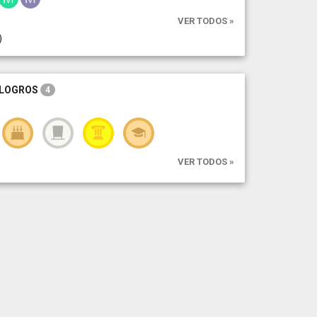
VER TODOS »
)
LOGROS
4
VER TODOS »