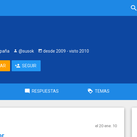
spaña
@susok
desde
2009
- visto
2010
TAR
SEGUIR
RESPUESTAS
TEMAS
el 20 ene. 10
or