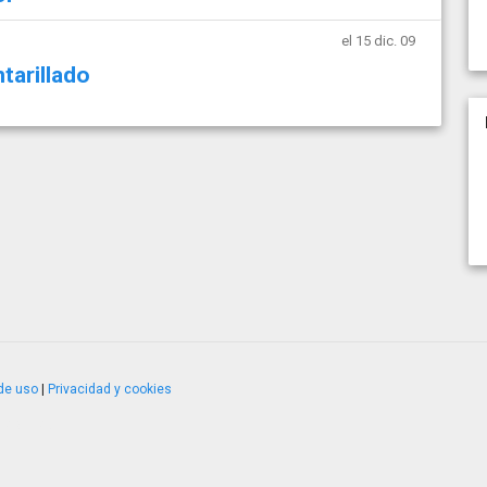
el 15 dic. 09
tarillado
de uso
|
Privacidad y cookies
4.2.51120.1