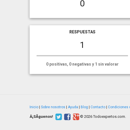
0
RESPUESTAS
1
0 positivas, 0 negativas y 1 sin valorar
Inicio
|
Sobre nosotros
|
Ayuda
|
Blog
|
Contacto
|
Condiciones 
Â¡SÃ­guenos!
© 2026 Todoexpertos.com.
v