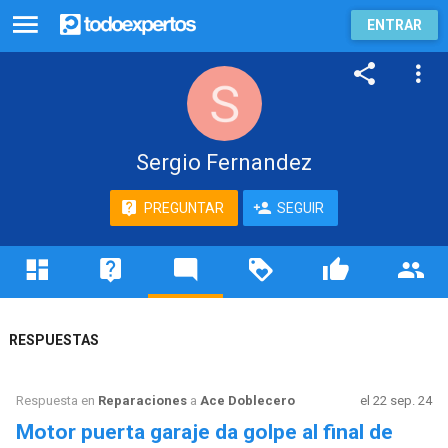
ENTRAR
Sergio Fernandez
PREGUNTAR
SEGUIR
RESPUESTAS
Respuesta en
Reparaciones
a
Ace Doblecero
el 22 sep. 24
Motor puerta garaje da golpe al final de