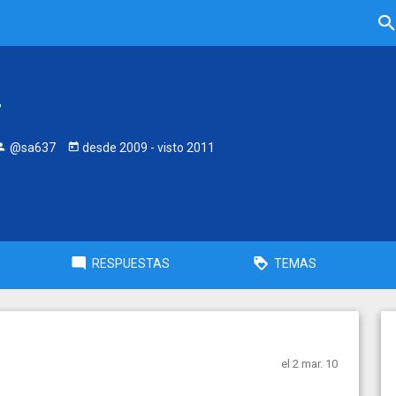
7
@sa637
desde
2009
- visto
2011
RESPUESTAS
TEMAS
el 2 mar. 10