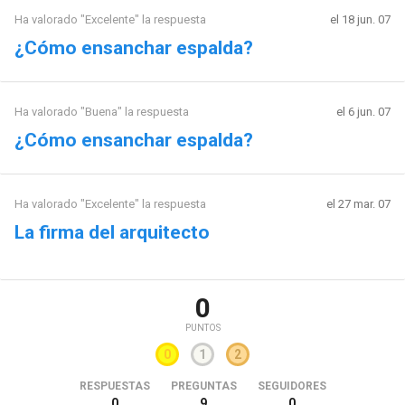
Ha valorado "Excelente" la respuesta
el 18 jun. 07
¿Cómo ensanchar espalda?
Ha valorado "Buena" la respuesta
el 6 jun. 07
¿Cómo ensanchar espalda?
Ha valorado "Excelente" la respuesta
el 27 mar. 07
La firma del arquitecto
0
PUNTOS
0
1
2
RESPUESTAS
PREGUNTAS
SEGUIDORES
0
9
0