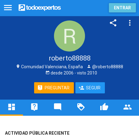
ENTRAR
roberto88888
Comunidad Valenciana, España
@roberto88888
desde
2006
- visto
2010
PREGUNTAR
SEGUIR
ACTIVIDAD PÚBLICA RECIENTE