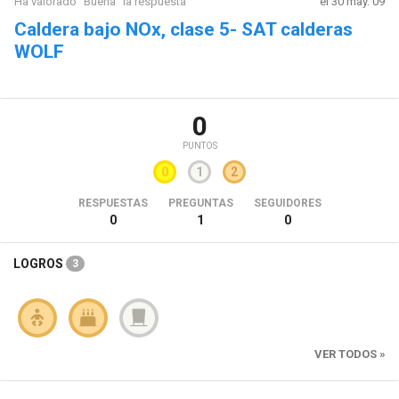
Ha valorado "Buena" la respuesta
el 30 may. 09
Caldera bajo NOx, clase 5- SAT calderas
WOLF
0
PUNTOS
0
1
2
RESPUESTAS
PREGUNTAS
SEGUIDORES
0
1
0
LOGROS
3
VER TODOS »