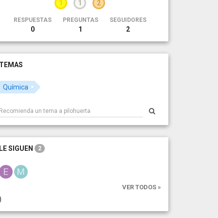
1
1
2
RESPUESTAS
PREGUNTAS
SEGUIDORES
0
1
2
TEMAS
Química
LE SIGUEN
2
VER TODOS »
)