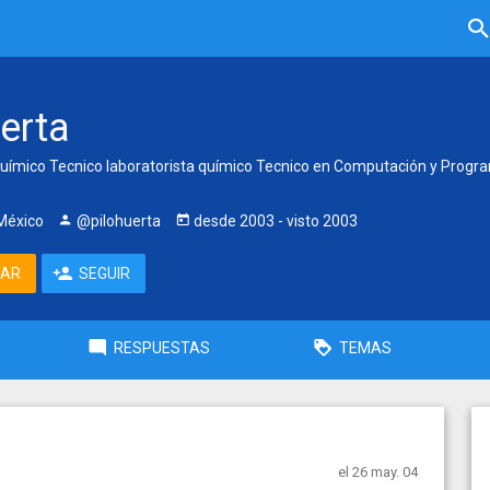
erta
l Químico Tecnico laboratorista químico Tecnico en Computación y Prog
México
@pilohuerta
desde
2003
- visto
2003
TAR
SEGUIR
RESPUESTAS
TEMAS
el 26 may. 04